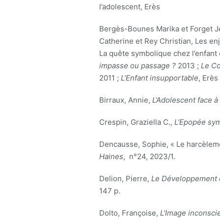
l’adolescent, Erès
Bergès-Bounes Marika et Forget J
Catherine et Rey Christian, Les enj
La quête symbolique chez l’enfant 
impasse ou passage ?
2013 ;
Le Co
2011 ;
L’Enfant insupportable
, Erès
Birraux, Annie,
L’Adolescent face à
Crespin, Graziella C.,
L’Epopée sy
Dencausse, Sophie, « Le harcèleme
Haines
, n°24, 2023/1.
Delion, Pierre,
Le Développement de
147 p.
Dolto, Françoise,
L’Image inconsci